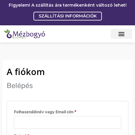
Skip
Figyelem! A szállítás ára termékenként változó lehet!
to
SZÁLLÍTÁSI INFORMÁCIÓK
content
Kötelező
Kötelező
A fiókom
Belépés
Felhasználónév vagy Email cím
*