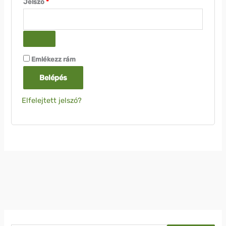
Jelszó
*
Emlékezz rám
Belépés
Elfelejtett jelszó?
K