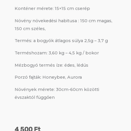
Konténer mérete: 15×15 cm cserép
Növény növekedési habitusa : 150 cm magas,
150 cm széles,
Termés: a bogyók átlagos súlya 2,5g – 3,7 g
Terméshozam: 3,60 kg – 4,5 kg / bokor
Mézbogyó termés íze: édes, lédús
Porzó fajták: Honeybee, Aurora
Növények mérete: 30cm-60cm közötti
évszaktól függően
4 500
Ft