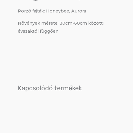
Porzó fajták: Honeybee, Aurora
Növények mérete: 30cm-60cm közötti
évszaktól függően
Kapcsolódó termékek
Original
Current
price
price
was:
is:
4
4
700 Ft.
500 Ft.