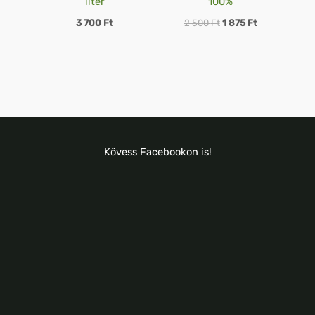
liter
100%
3 700
Ft
2 500
Ft
1 875
Ft
Kövess Facebookon is!