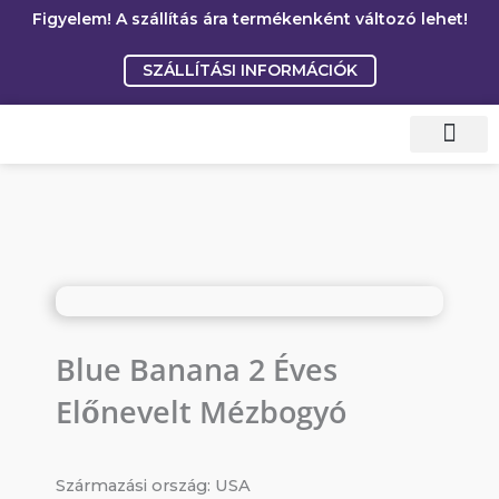
Skip
Figyelem! A szállítás ára termékenként változó lehet!
to
SZÁLLÍTÁSI INFORMÁCIÓK
content
Gyakori kérdések
Blue Banana 2 Éves
Előnevelt Mézbogyó
Származási ország: USA