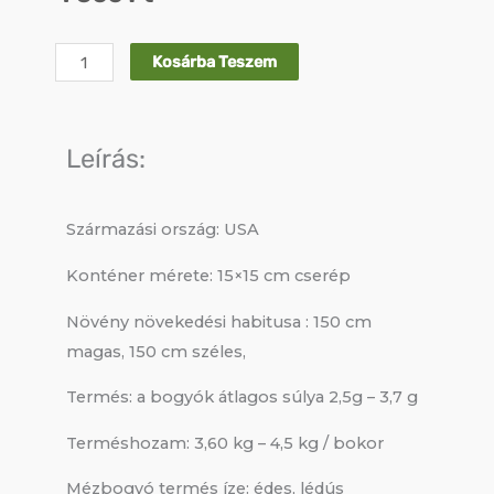
Blue
Kosárba Teszem
Banana
2
Éves
Leírás:
Előnevelt
Mézbogyó
Származási ország: USA
mennyiség
Konténer mérete: 15×15 cm cserép
Növény növekedési habitusa : 150 cm
magas, 150 cm széles,
Termés: a bogyók átlagos súlya 2,5g – 3,7 g
Terméshozam: 3,60 kg – 4,5 kg / bokor
Mézbogyó termés íze: édes, lédús