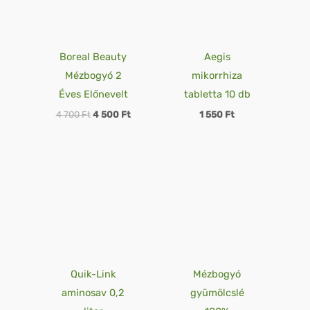
Boreal Beauty
Aegis
Mézbogyó 2
mikorrhiza
Éves Előnevelt
tabletta 10 db
4 700
Ft
4 500
Ft
1 550
Ft
Original
Current
price
price
was:
is:
2
1
500 Ft.
875 Ft.
Quik-Link
Mézbogyó
aminosav 0,2
gyümölcslé