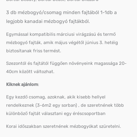
3 db mézbogyó/csomag minden fajtából 1-1db a
legjobb kanadai mézbogyó fajtákból.
Egymással kompatibilis márciusi virágzású és termő
mézbogyó fajták, amik május végétől június 3. hetéig
biztosítanak friss termést.
Szezontól és fajtától függően növényeink magassága 20-
40cm között változhat.
Kiknek ajánlom
:
Egy kezdő csomag, azoknak, akik kisebb hellyel
rendelkeznek (3-6m2 egy sorban) , de szeretnének több
különböző fajtát választani egy éréscsoportban
Korai időszakban szeretnének mézbogyókat szüretelni.