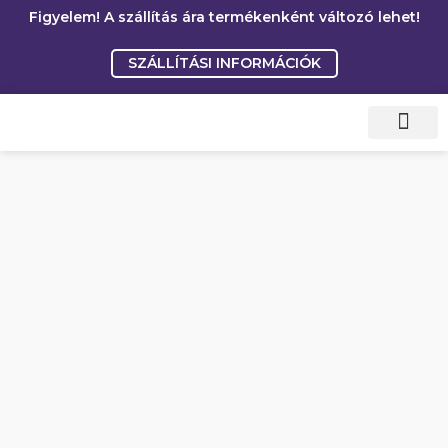
Skip
Figyelem! A szállítás ára termékenként változó lehet!
to
SZÁLLÍTÁSI INFORMÁCIÓK
content
Gyakori kérdések