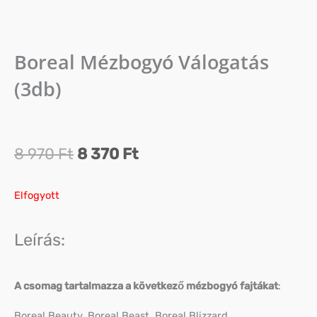
Boreal Mézbogyó Válogatás
(3db)
Original
Current
8 970
Ft
8 370
Ft
price
price
Elfogyott
was:
is:
8
8
Leírás:
970 Ft.
370 Ft.
A csomag tartalmazza a következő mézbogyó fajtákat
:
Boreal Beauty, Boreal Beast, Boreal Blizzard