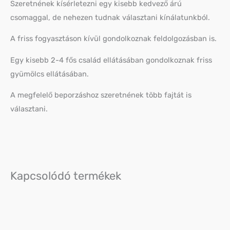
Szeretnének kísérletezni egy kisebb kedvező árú
csomaggal, de nehezen tudnak választani kínálatunkból.
A friss fogyasztáson kívül gondolkoznak feldolgozásban is.
Egy kisebb 2-4 fős család ellátásában gondolkoznak friss
gyümölcs ellátásában.
A megfelelő beporzáshoz szeretnének több fajtát is
választani.
Kapcsolódó termékek
Original
Current
price
price
was:
is:
4
4