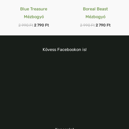
Blue Treasure
Boreal Beast
Mézbogyó
Mézbogyó
2 990
Ft
2 790
Ft
2 990
Ft
2 790
Ft
Kövess Facebookon is!