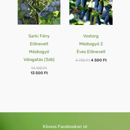
100 Ft.
500 Ft.
700 Ft.
500 Ft.
Sarki Fény
Vostorg
Előnevelt
Mézbogyó 2
Mézbogyó
Éves Előnevelt
Válogatás (3db)
4 700
Ft
4 500
Ft
14 100
Ft
13 500
Ft
Kövess Facebookon is!