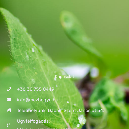
Kapcsolat
+36 30 755 0449
info@mezbogyo.hu
Telephelyünk: Dabas, Szent János út 54.
Ügyfélfogadás: