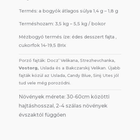
Termés: a bogyók átlagos súlya 1,4 g – 1,8 g
Terméshozam: 3,5 kg – 5,5 kg / bokor
Mézbogyó termés íze: édes desszert fajta ,
cukorfok 14-19,5 Brix
Porzó fajták: Docz’ Velikana, Strezhevchanka,
Vostorg,
Uslada és a Bakczarskij Velikan. Újabb
fajták közül az Uslada, Candy Blue, Sinij Utes jól
tud vele még porozódni.
Növények mérete: 30-60cm közötti
hajtáshosszal, 2-4 szálas növények
évszaktól függően