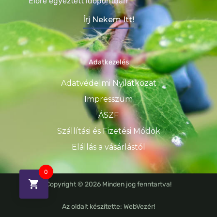
Előre egyeztett időpontban
Írj Nekem Itt!
Adatkezelés
Adatvédelmi Nyilatkozat
Impresszum
ÁSZF
Szállítási és Fizetési Módok
Elállás a vásárlástól
0
Copyright © 2026 Minden jog fenntartva!
Az oldalt készítette: WebVezér!