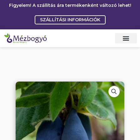
Skip
Figyelem! A szállítás ára termékenként változó lehet!
to
SZÁLLÍTÁSI INFORMÁCIÓK
content
Gyakori kérdések