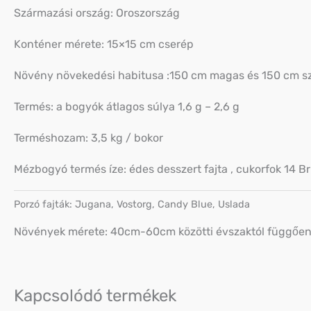
Származási ország: Oroszország
Konténer mérete: 15×15 cm cserép
Növény növekedési habitusa :150 cm magas és 150 cm s
Termés: a bogyók átlagos súlya 1,6 g – 2,6 g
Terméshozam: 3,5 kg / bokor
Mézbogyó termés íze: édes desszert fajta , cukorfok 14 Br
Porzó fajták: Jugana, Vostorg, Candy Blue, Uslada
Növények mérete: 40cm-60cm közötti évszaktól függőe
Kapcsolódó termékek