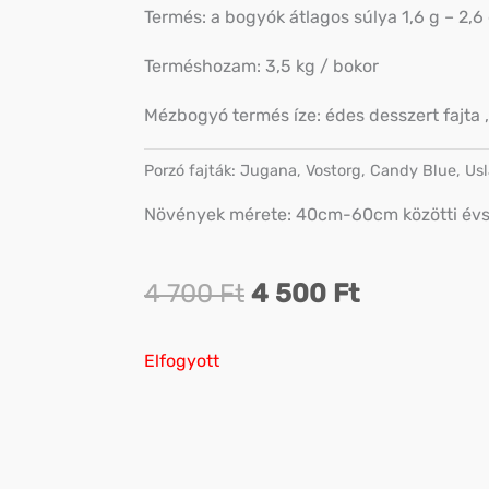
Termés: a bogyók átlagos súlya 1,6 g – 2,6
Terméshozam: 3,5 kg / bokor
Mézbogyó termés íze: édes desszert fajta ,
Porzó fajták: Jugana, Vostorg, Candy Blue, Us
Növények mérete: 40cm-60cm közötti évs
Original
Current
4 700
Ft
4 500
Ft
price
price
Elfogyott
was:
is:
4
4
700 Ft.
500 Ft.