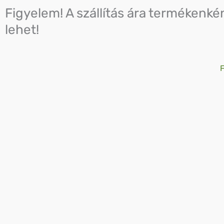
Skip
Figyelem! A szállítás ára termékenké
to
lehet!
content
F