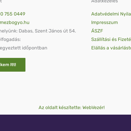
t
Adatkezelés
0 755 0449
Adatvédelmi Nyila
@mezbogyo.hu
Impresszum
helyünk: Dabas, Szent János út 54.
ÁSZF
lfogadás:
Szállítási és Fize
 egyeztett időpontban
Elállás a vásárlást
ekem Itt!
Az oldalt készítette: WebVezér!