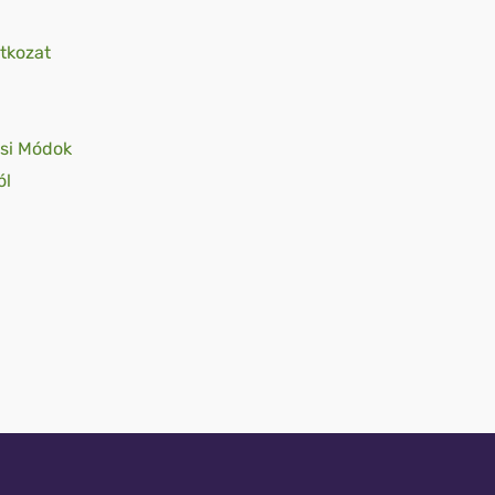
tkozat
tési Módok
ól