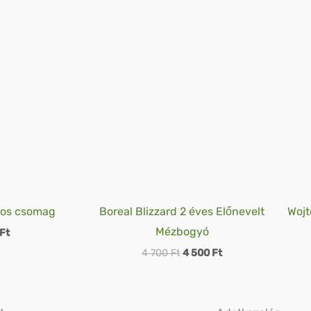
Original
Current
price
price
was:
is:
4
4
700 Ft.
500 Ft.
os csomag
Boreal Blizzard 2 éves Előnevelt
Wojt
Mézbogyó
Ft
4 700
Ft
4 500
Ft