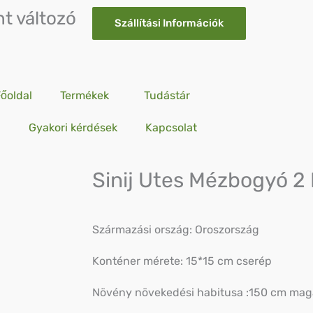
nt változó
Szállítási Információk
őoldal
Termékek
Tudástár
Gyakori kérdések
Kapcsolat
Sinij Utes Mézbogyó 2 
Származási ország: Oroszország
Konténer mérete: 15*15 cm cserép
Növény növekedési habitusa :150 cm maga