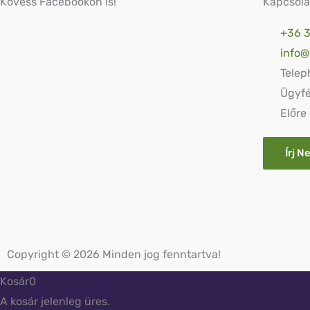
Kövess Facebookon is!
Kapcsola
+36 3
info
Telep
Ügyfé
Előre
Írj N
Copyright © 2026 Minden jog fenntartva!
Kosár
0
A kosár jelenleg üres.