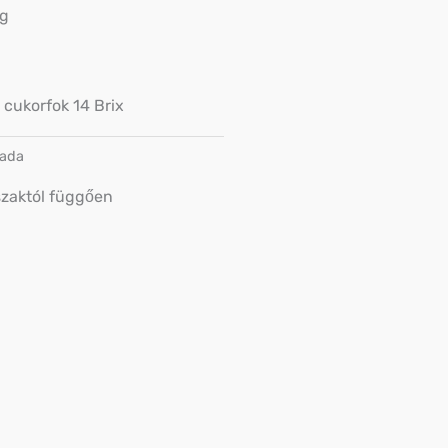
 g
 cukorfok 14 Brix
lada
zaktól függően