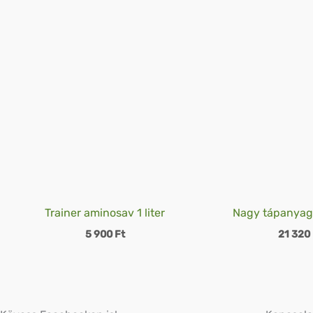
Trainer aminosav 1 liter
Nagy tápanyag
5 900
Ft
21 320